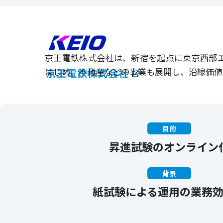
京王電鉄株式会社は、新宿を起点に東京西部
はじめ、不動産などの事業も展開し、沿線価値
京王電鉄株式会社
目的
昇進試験のオンライン
背景
紙試験による運用の業務