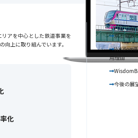
エリアを中心とした鉄道事業を
京王電鉄
の向上に取り組んでいます。
Wisdo
用理由
Wisdom
今後の展
化
効率化