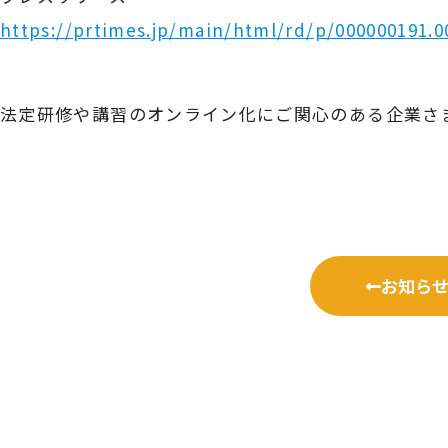
https://prtimes.jp/main/html/rd/p/000000191.0
法定研修や講習のオンライン化にご関心のある企業さ
お知ら